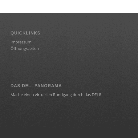
QUICKLINKS
Impressum
Öffnungszeiten
DAS DELI PANORAMA
Mache einen virtuellen Rundgang durch das DELI!