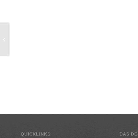
Gekochtes Rindfleisch
mit Röstkartoffeln &
Kürbis-Zucchinigemüse
QUICKLINKS
DAS DE