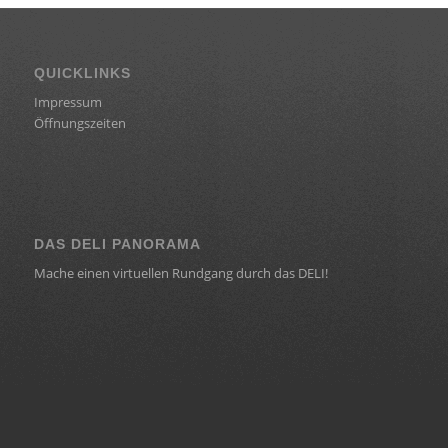
QUICKLINKS
Impressum
Öffnungszeiten
DAS DELI PANORAMA
Mache einen virtuellen Rundgang durch das DELI!