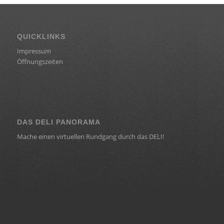
QUICKLINKS
Impressum
Öffnungszeiten
DAS DELI PANORAMA
Mache einen virtuellen Rundgang durch das DELI!