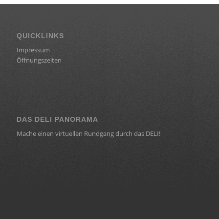
QUICKLINKS
Impressum
Öffnungszeiten
DAS DELI PANORAMA
Mache einen virtuellen Rundgang durch das DELI!