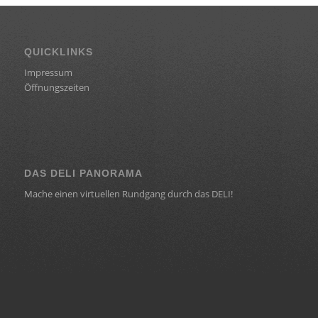
QUICKLINKS
Impressum
Öffnungszeiten
DAS DELI PANORAMA
Mache einen virtuellen Rundgang durch das DELI!