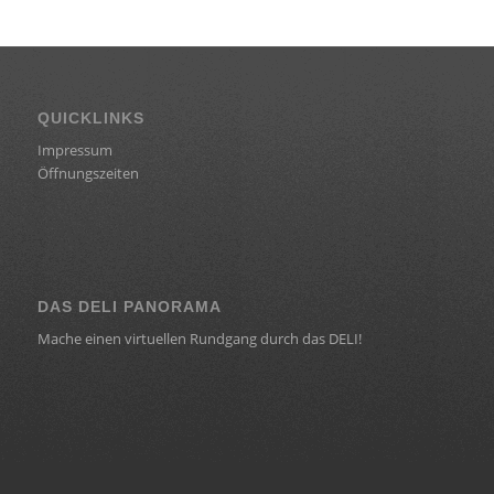
QUICKLINKS
Impressum
Öffnungszeiten
DAS DELI PANORAMA
Mache einen virtuellen Rundgang durch das DELI!