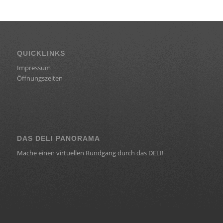
QUICKLINKS
Impressum
Öffnungszeiten
DAS DELI PANORAMA
Mache einen virtuellen Rundgang durch das DELI!