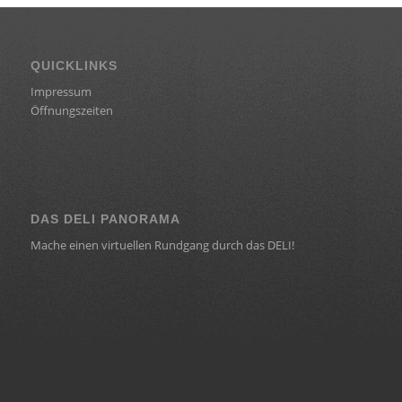
QUICKLINKS
Impressum
Öffnungszeiten
DAS DELI PANORAMA
Mache einen virtuellen Rundgang durch das DELI!