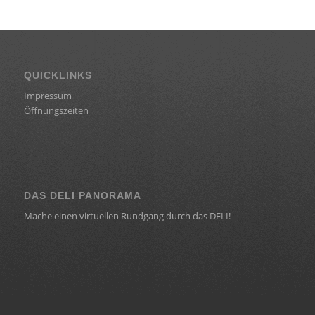
QUICKLINKS
Impressum
Öffnungszeiten
DAS DELI PANORAMA
Mache einen virtuellen Rundgang durch das DELI!