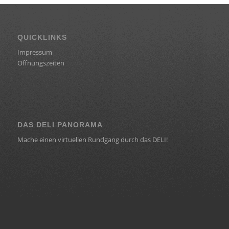
QUICKLINKS
Impressum
Öffnungszeiten
DAS DELI PANORAMA
Mache einen virtuellen Rundgang durch das DELI!