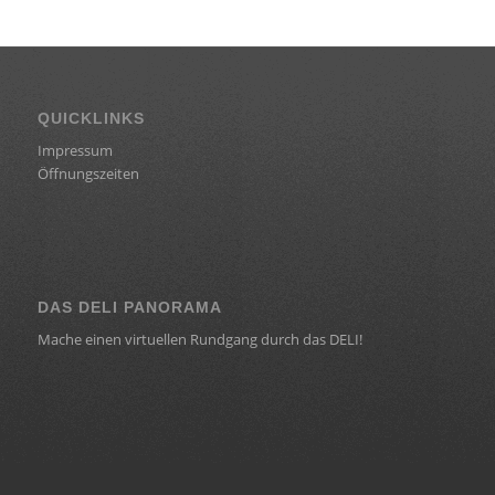
QUICKLINKS
Impressum
Öffnungszeiten
DAS DELI PANORAMA
Mache einen virtuellen Rundgang durch das DELI!