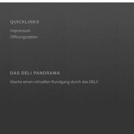
QUICKLINKS
Impressum
Öffnungszeiten
DAS DELI PANORAMA
Mache einen virtuellen Rundgang durch das DELI!