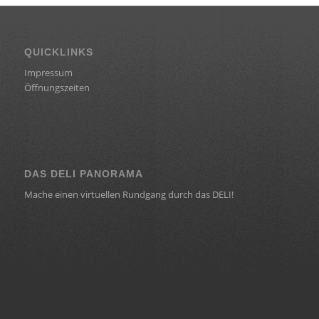
QUICKLINKS
Impressum
Öffnungszeiten
DAS DELI PANORAMA
Mache einen virtuellen Rundgang durch das DELI!