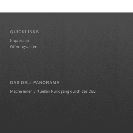
QUICKLINKS
Impressum
Öffnungszeiten
DAS DELI PANORAMA
Mache einen virtuellen Rundgang durch das DELI!