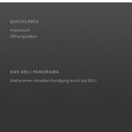
QUICKLINKS
Impressum
Öffnungszeiten
DAS DELI PANORAMA
Mache einen virtuellen Rundgang durch das DELI!