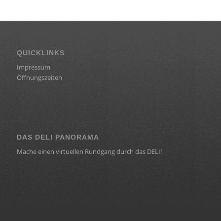
QUICKLINKS
Impressum
Öffnungszeiten
DAS DELI PANORAMA
Mache einen virtuellen Rundgang durch das DELI!