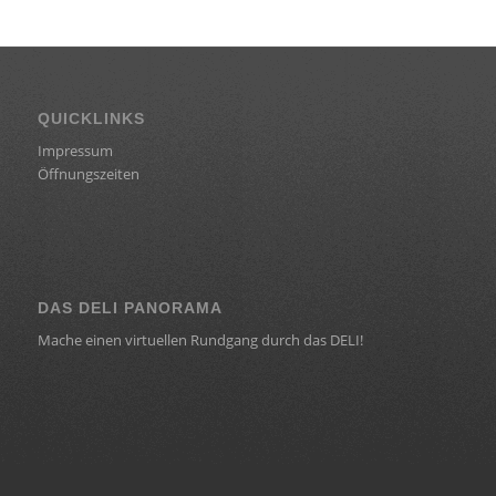
QUICKLINKS
Impressum
Öffnungszeiten
DAS DELI PANORAMA
Mache einen virtuellen Rundgang durch das DELI!