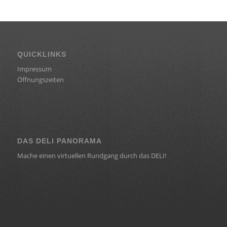
QUICKLINKS
Impressum
Öffnungszeiten
DAS DELI PANORAMA
Mache einen virtuellen Rundgang durch das DELI!