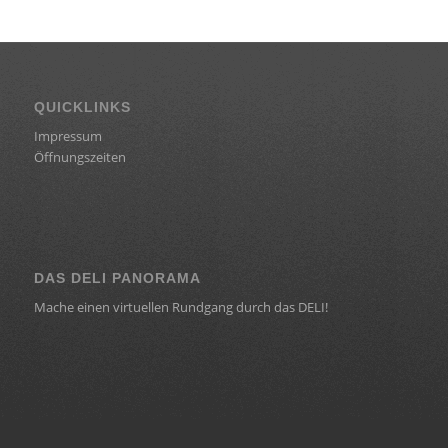
QUICKLINKS
Impressum
Öffnungszeiten
DAS DELI PANORAMA
Mache einen virtuellen Rundgang durch das DELI!