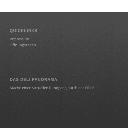
QUICKLINKS
Impressum
Öffnungszeiten
DAS DELI PANORAMA
Mache einen virtuellen Rundgang durch das DELI!