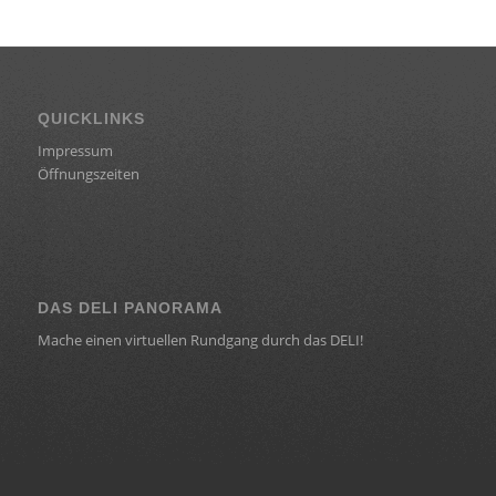
QUICKLINKS
Impressum
Öffnungszeiten
DAS DELI PANORAMA
Mache einen virtuellen Rundgang durch das DELI!