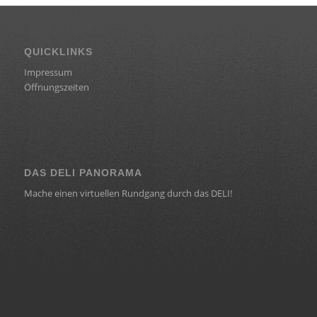
QUICKLINKS
Impressum
Öffnungszeiten
DAS DELI PANORAMA
Mache einen virtuellen Rundgang durch das DELI!