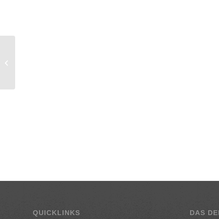
Pariserschnitzerl vom
Huhn mit
Petersilienkartofferl
QUICKLINKS
DAS DE