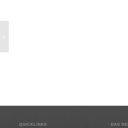
Souflaki mit Tzatziki
QUICKLINKS
DAS DE