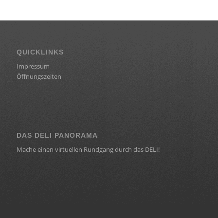
QUICKLINKS
Impressum
Öffnungszeiten
DAS DELI PANORAMA
Mache einen virtuellen Rundgang durch das DELI!