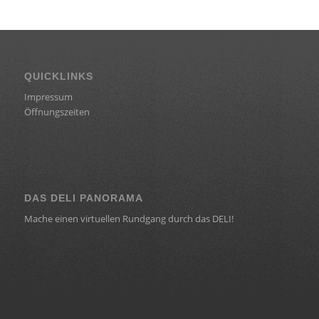
QUICKLINKS
Impressum
Öffnungszeiten
DAS DELI PANORAMA
Mache einen virtuellen Rundgang durch das DELI!