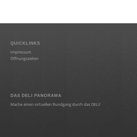
QUICKLINKS
Impressum
Öffnungszeiten
DAS DELI PANORAMA
Mache einen virtuellen Rundgang durch das DELI!