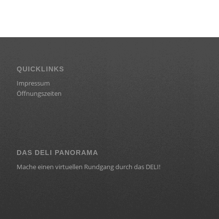
QUICKLINKS
Impressum
Öffnungszeiten
DAS DELI PANORAMA
Mache einen virtuellen Rundgang durch das DELI!