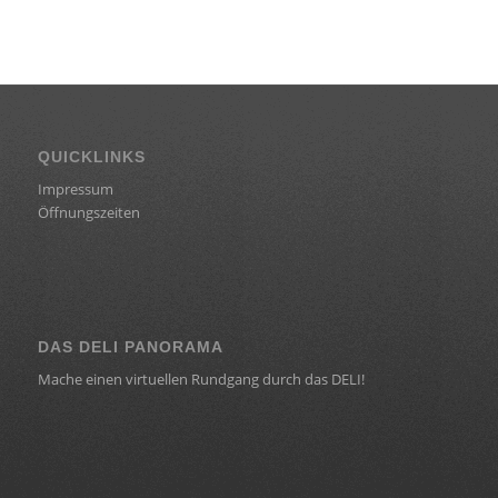
QUICKLINKS
Impressum
Öffnungszeiten
DAS DELI PANORAMA
Mache einen virtuellen Rundgang durch das DELI!