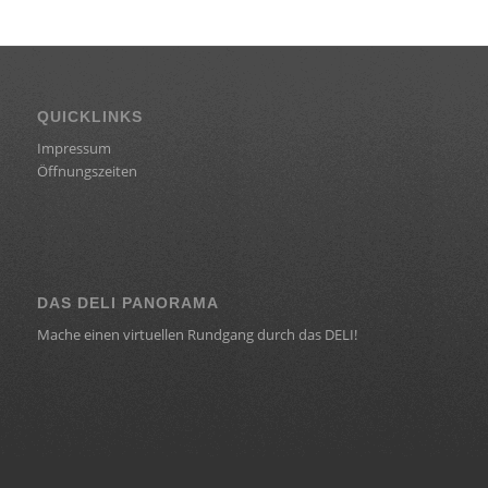
QUICKLINKS
Impressum
Öffnungszeiten
DAS DELI PANORAMA
Mache einen virtuellen Rundgang durch das DELI!