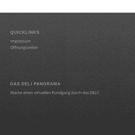
QUICKLINKS
Impressum
Öffnungszeiten
DAS DELI PANORAMA
Mache einen virtuellen Rundgang durch das DELI!