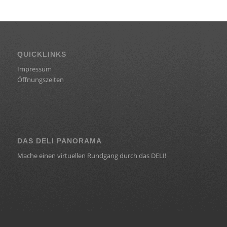
QUICKLINKS
Impressum
Öffnungszeiten
DAS DELI PANORAMA
Mache einen virtuellen Rundgang durch das DELI!