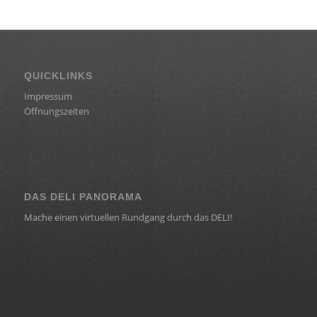
QUICKLINKS
Impressum
Öffnungszeiten
DAS DELI PANORAMA
Mache einen virtuellen Rundgang durch das DELI!