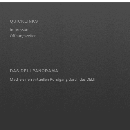
QUICKLINKS
Impressum
Öffnungszeiten
DAS DELI PANORAMA
Mache einen virtuellen Rundgang durch das DELI!