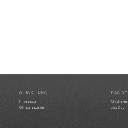
QUICKLINKS
DAS DE
Impressum
Mache ein
Öffnungszeiten
das DELI!