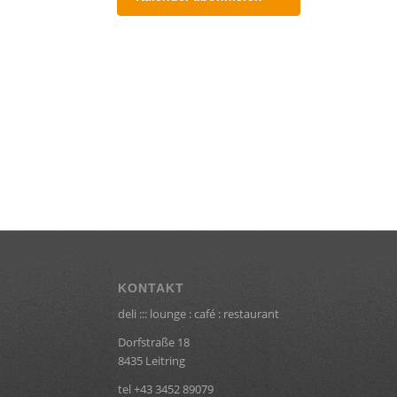
KONTAKT
deli ::: lounge : café : restaurant
Dorfstraße 18
8435 Leitring
tel +43 3452 89079