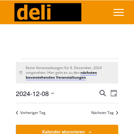
Veranstaltungen
Keine Veranstaltungen für 8. Dezember, 2024
für
vorgesehen. Hier geht es zu den
nächsten
Hinweis
bevorstehenden Veranstaltungen
.
8.
Veransta
2024-12-08
Veranst
Suche
Dezember,
Tag
Ansicht
Suche
Datum
Navigat
2024
wählen.
und
Vorheriger Tag
Nächster Tag
Ansichten
Navigati
Kalender abonnieren