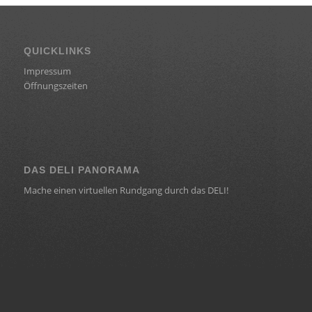
QUICKLINKS
Impressum
Öffnungszeiten
DAS DELI PANORAMA
Mache einen virtuellen Rundgang durch das DELI!