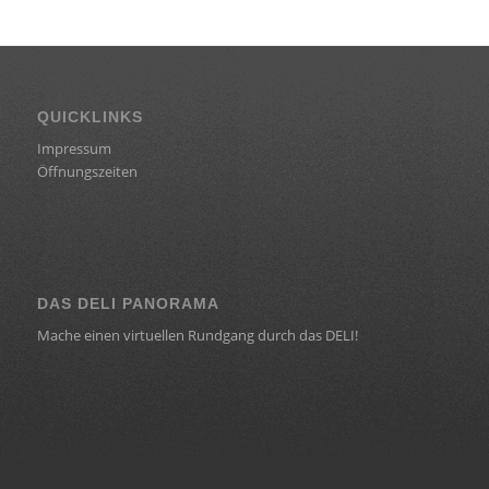
QUICKLINKS
Impressum
Öffnungszeiten
DAS DELI PANORAMA
Mache einen virtuellen Rundgang durch das DELI!