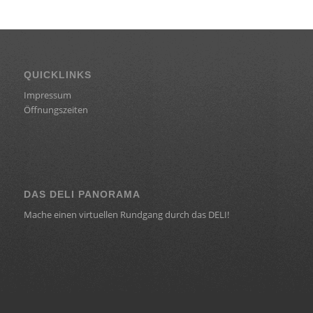
QUICKLINKS
Impressum
Öffnungszeiten
DAS DELI PANORAMA
Mache einen virtuellen Rundgang durch das DELI!