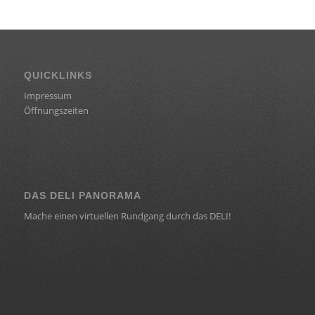
QUICKLINKS
Impressum
Öffnungszeiten
DAS DELI PANORAMA
Mache einen virtuellen Rundgang durch das DELI!