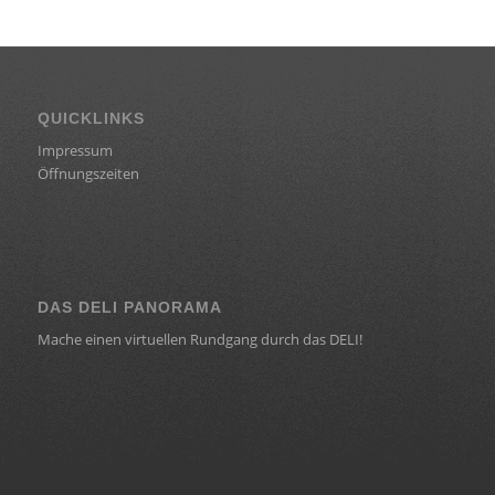
QUICKLINKS
Impressum
Öffnungszeiten
DAS DELI PANORAMA
Mache einen virtuellen Rundgang durch das DELI!