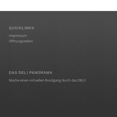
QUICKLINKS
Impressum
Öffnungszeiten
DAS DELI PANORAMA
Mache einen virtuellen Rundgang durch das DELI!