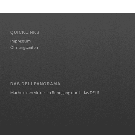
QUICKLINKS
Impressum
Öffnungszeiten
DAS DELI PANORAMA
Mache einen virtuellen Rundgang durch das DELI!