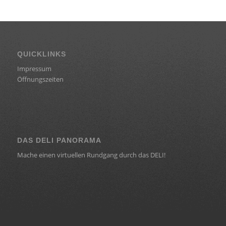
QUICKLINKS
Impressum
Öffnungszeiten
DAS DELI PANORAMA
Mache einen virtuellen Rundgang durch das DELI!