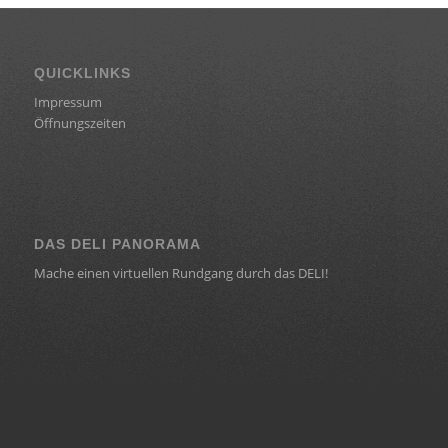
QUICKLINKS
Impressum
Öffnungszeiten
DAS DELI PANORAMA
Mache einen virtuellen Rundgang durch das DELI!