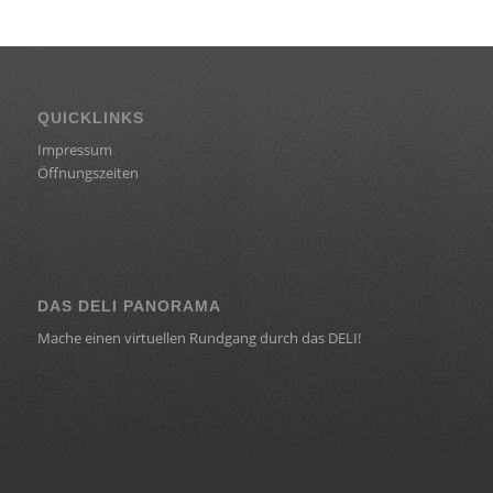
QUICKLINKS
Impressum
Öffnungszeiten
DAS DELI PANORAMA
Mache einen virtuellen Rundgang durch das DELI!