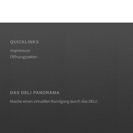
QUICKLINKS
Impressum
Öffnungszeiten
DAS DELI PANORAMA
Mache einen virtuellen Rundgang durch das DELI!