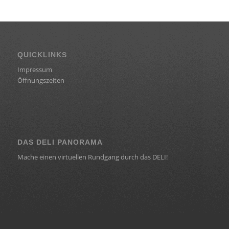
QUICKLINKS
Impressum
Öffnungszeiten
DAS DELI PANORAMA
Mache einen virtuellen Rundgang durch das DELI!