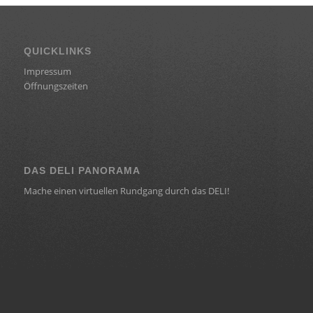
QUICKLINKS
Impressum
Öffnungszeiten
DAS DELI PANORAMA
Mache einen virtuellen Rundgang durch das DELI!